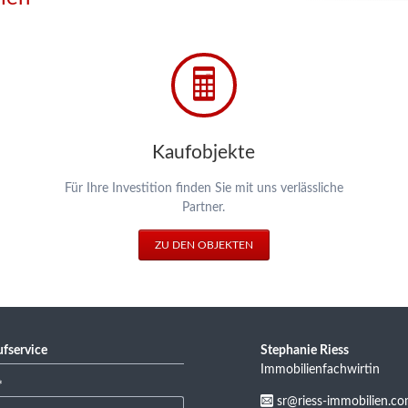
Kaufobjekte
Für Ihre Investition finden Sie mit uns verlässliche
Partner.
ZU DEN OBJEKTEN
fservice
Stephanie Riess
Immobilienfachwirtin
feld
*
sr@riess-immobilien.c