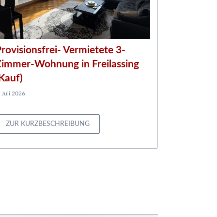
rovisionsfrei- Vermietete 3-
Kernsani
Zimmer-Wohnung in Freilassing
Einfamil
Kauf)
Grundstü
. Juli 2026
8. Juni 2026
ZUR KURZBESCHREIBUNG
ZUR KUR