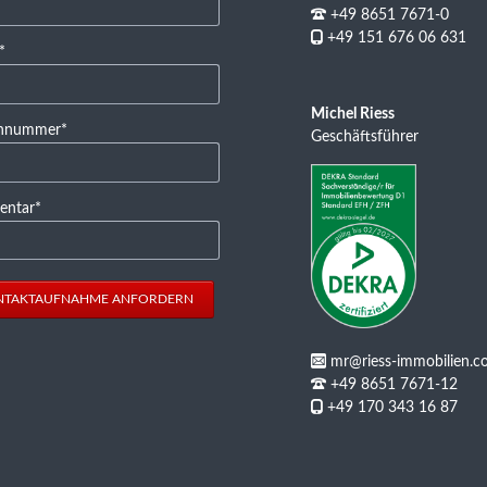
+49 8651 7671-0
+49 151 676 06 631
feld
*
Michel Riess
feld
onnummer
*
Geschäftsführer
feld
ntar
*
NTAKTAUFNAHME ANFORDERN
mr@riess-immobilien.c
+49 8651 7671-12
+49 170 343 16 87