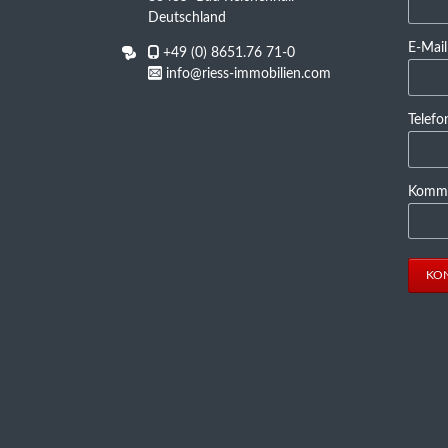
Deutschland
Pflicht
E-Mail
+49 (0) 8651.76 71-0
info@riess-immobilien.com
Pflicht
Telef
Pflicht
Komme
KO