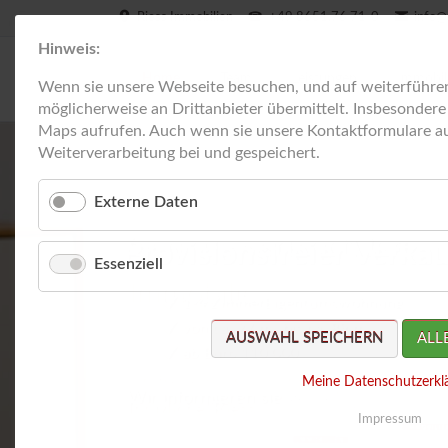
Riess Immobilien
+49 8651.76 71-0
info@
Hinweis:
Home
Team
Leistungen
Immobil
Wenn sie unsere Webseite besuchen, und auf weiterführen
möglicherweise an Drittanbieter übermittelt. Insbesonder
Maps aufrufen. Auch wenn sie unsere Kontaktformulare au
Miete
Weiterverarbeitung bei und gespeichert.
Kaufe
Externe Daten
Gewe
Gern bewerte ich Ihre
Essenziell
Immobilie.
AUSWAHL SPEICHERN
ALL
Ich freue mich von Ihnen zu hören.
Meine Datenschutzerkl
Ihr Michel Riess
Impressum