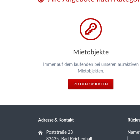
Mietobjekte
Immer auf dem laufenden bei unseren attraktiven
Mietobjekten.
ZU DEN OBJEKTEN
Adresse & Kontakt
Rückru
Pflicht
Poststraße 23
Name
83435 Bad Reichenhall