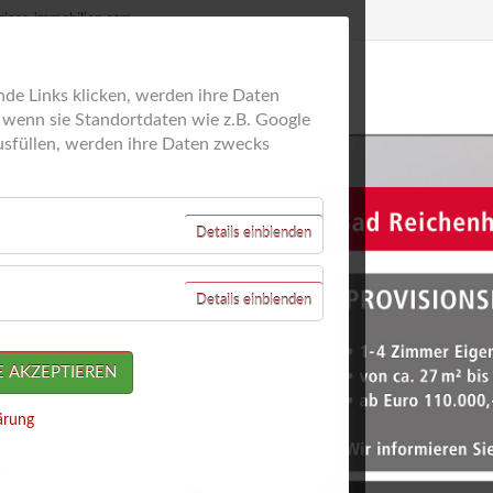
riess-immobilien.com
Navigation
überspringen
ien
Referenzen
Kontakt
de Links klicken, werden ihre Daten
e wenn sie Standortdaten wie z.B. Google
sfüllen, werden ihre Daten zwecks
n
Routenplaner
n
rbe
für
Details einblenden
Externe
Daten
für
Details einblenden
Essenziell
E AKZEPTIEREN
ärung