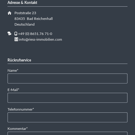
Adresse & Kontakt
Poststraße 23
83435 Bad Reichenhall
Deutschland
+49 (0) 8651.76 71-0
info@riess-immobilien.com
Rückrufservice
Pflichtfeld
Name
*
Pflichtfeld
E-Mail
*
Pflichtfeld
Telefonnummer
*
Pflichtfeld
Kommentar
*