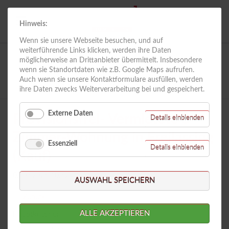
Hinweis:
Wenn sie unsere Webseite besuchen, und auf
weiterführende Links klicken, werden ihre Daten
möglicherweise an Drittanbieter übermittelt. Insbesondere
Details
wenn sie Standortdaten wie z.B. Google Maps aufrufen.
Auch wenn sie unsere Kontaktformulare ausfüllen, werden
Riess Immobilien
Referenzen
Details
ihre Daten zwecks Weiterverarbeitung bei und gespeichert.
Externe Daten
Provisionsfrei- Vermietete 3-
für
Details einblenden
Externe
Zimmer-Wohnung in Freilassing
Daten
Essenziell
für
Details einblenden
(Kauf)
Essenzie
02.07.2026 10:52
AUSWAHL SPEICHERN
<< Zurück
ALLE AKZEPTIEREN
Hauptkriterien